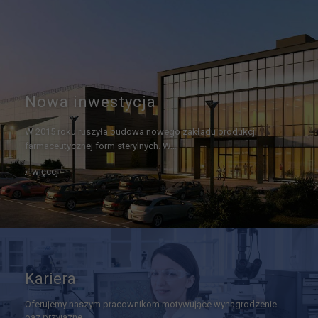
Nowa inwestycja
W 2015 roku ruszyła budowa nowego zakładu produkcji
farmaceutycznej form sterylnych. W…
więcej
Kariera
Oferujemy naszym pracownikom motywujące wynagrodzenie
oaz przyjazne…