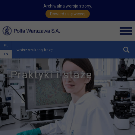
Archiwalna wersja strony.
Dowiedz się więcej
Men
PL
zwiń
EN
Praktyki i staże