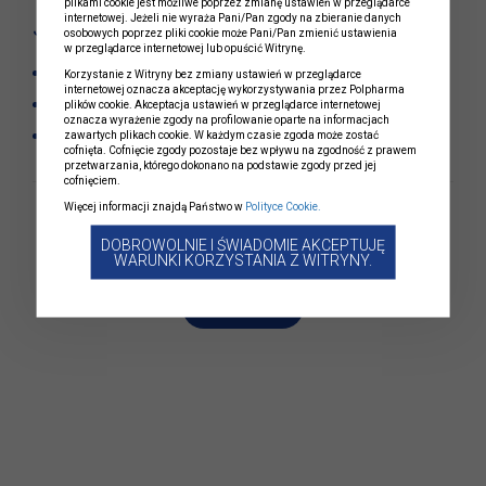
plikami cookie jest możliwe poprzez zmianę ustawień w przeglądarce
internetowej. Jeżeli nie wyraża Pani/Pan zgody na zbieranie danych
Jak wygląda proces selekcji?
osobowych poprzez pliki cookie może Pani/Pan zmienić ustawienia
w przeglądarce internetowej lub opuścić Witrynę.
Analiza i rozpatrzenie aplikacji.
Korzystanie z Witryny bez zmiany ustawień w przeglądarce
internetowej oznacza akceptację wykorzystywania przez Polpharma
Rozmowy kwalifikacyjne.
plików cookie. Akceptacja ustawień w przeglądarce internetowej
oznacza wyrażenie zgody na profilowanie oparte na informacjach
Testy.
zawartych plikach cookie. W każdym czasie zgoda może zostać
cofnięta. Cofnięcie zgody pozostaje bez wpływu na zgodność z prawem
przetwarzania, którego dokonano na podstawie zgody przed jej
cofnięciem.
Więcej informacji znajdą Państwo w
Polityce Cookie.
DOBROWOLNIE I ŚWIADOMIE AKCEPTUJĘ
WARUNKI KORZYSTANIA Z WITRYNY.
Aplikuj