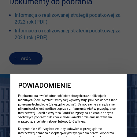
Dokumenty do pobrania
Informacja o realizowanej strategii podatkowej za
2022 rok (PDF)
Informacja o realizowanej strategii podatkowej za
2021 rok (PDF)
wróć
POWIADOMIENIE
Polpharma na swoich stronach internetowych oraz aplikacjach
mobilnych (dalej łącznie: ” Witryna”) wykorzystuje pliki cookie oraz inne
pokrewne technologie (dalej: „pliki cookie”). Samodzielne zarządzanie
plikami cookie jest możliwe poprzez zmianę ustawień w przeglądarce
internetowej. Jeżeli nie wyraża Pani/Pan zgody na zbieranie danych
osobowych poprzez pliki cookie może Pani/Pan zmienić ustawienia
w przeglądarce internetowej lub opuścić Witrynę.
Korzystanie z Witryny bez zmiany ustawień w przeglądarce
Grupa Polpharma
internetowej oznacza akceptację wykorzystywania przez Polpharma