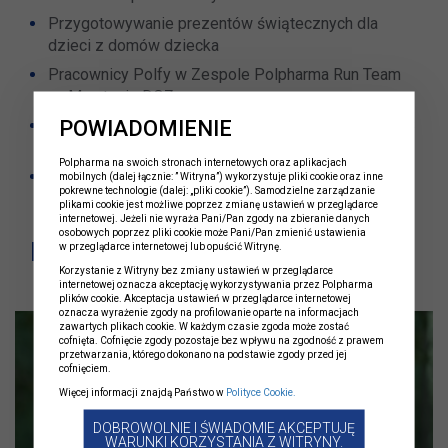
Przygotowywanie prezentów świątecznych dla
dzieci z domów dziecka
Pracownicy Polfy w Zespole Polpharma Run Team
na Maratonie DOZ
POWIADOMIENIE
Bike Team Polpharma na Mistrzostwach Polski MTB
Medycyny i Farmacji
Polpharma na swoich stronach internetowych oraz aplikacjach
Zespół Triathlonowy
mobilnych (dalej łącznie: ” Witryna”) wykorzystuje pliki cookie oraz inne
pokrewne technologie (dalej: „pliki cookie”). Samodzielne zarządzanie
plikami cookie jest możliwe poprzez zmianę ustawień w przeglądarce
internetowej. Jeżeli nie wyraża Pani/Pan zgody na zbieranie danych
osobowych poprzez pliki cookie może Pani/Pan zmienić ustawienia
Pracownicy o Polfie
w przeglądarce internetowej lub opuścić Witrynę.
Korzystanie z Witryny bez zmiany ustawień w przeglądarce
internetowej oznacza akceptację wykorzystywania przez Polpharma
plików cookie. Akceptacja ustawień w przeglądarce internetowej
oznacza wyrażenie zgody na profilowanie oparte na informacjach
zawartych plikach cookie. W każdym czasie zgoda może zostać
cofnięta. Cofnięcie zgody pozostaje bez wpływu na zgodność z prawem
przetwarzania, którego dokonano na podstawie zgody przed jej
cofnięciem.
Więcej informacji znajdą Państwo w
Polityce Cookie.
DOBROWOLNIE I ŚWIADOMIE AKCEPTUJĘ
WARUNKI KORZYSTANIA Z WITRYNY.