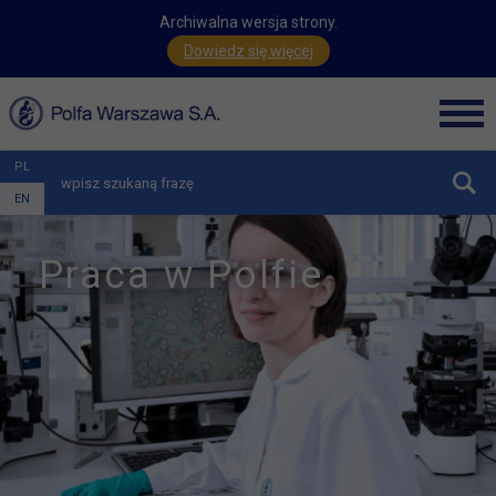
Archiwalna wersja strony.
Dowiedz się więcej
Men
PL
zwiń
EN
Praca w Polfie