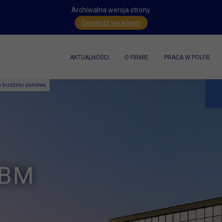
Archiwalna wersja strony.
Dowiedz się więcej
AKTUALNOŚCI
O FIRMIE
PRACA W POLFIE
 budżetu państwa
ABM