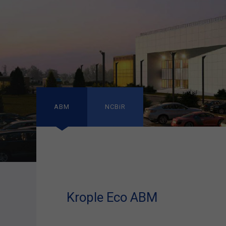
ABM
NCBiR
Krople Eco ABM