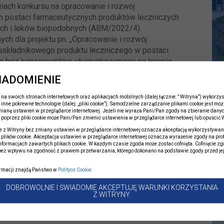
mach konkursu na opracowanie i rozwój
 postaci farmaceutycznych produktów leczniczych
ych i leków biopodobnych (ABM/2022/4)
h dla projektu pn. „Opracowanie i rozwój
uskładnikowego produktu leczniczego w postaci
 bez konserwantów, ukierunkowanego na terapię
rszawskie Zakłady Farmaceutyczne Polfa.
IADOMIENIE
rynku globalnym produktu leczniczego
na swoich stronach internetowych oraz aplikacjach mobilnych (dalej łącznie: ” Witryna”) wykorzyst
 inne pokrewne technologie (dalej: „pliki cookie”). Samodzielne zarządzanie plikami cookie jest moż
udil i latanoprost w formie kropli do oczu bez
ianę ustawień w przeglądarce internetowej. Jeżeli nie wyraża Pani/Pan zgody na zbieranie dany
poprzez pliki cookie może Pani/Pan zmienić ustawienia w przeglądarce internetowej lub opuścić W
la zastosowań leczniczych i terapeutycznych, tj.
ątrzgałkowego (IOP) u pacjentów z nadciśnieniem
e z Witryny bez zmiany ustawień w przeglądarce internetowej oznacza akceptację wykorzystywan
plików cookie. Akceptacja ustawień w przeglądarce internetowej oznacza wyrażenie zgody na pro
a. Stosowanie i działanie leku będzie bardziej
informacjach zawartych plikach cookie. W każdym czasie zgoda może zostać cofnięta. Cofnięcie zg
bez wpływu na zgodność z prawem przetwarzania, którego dokonano na podstawie zgody przed je
oko konserwantów, wygodne i bezpieczne
.
stnie na przestrzeganie zaleceń terapeutycznych i
ormacji znajdą Państwo w
Polityce Cookie.
ęki nowej formulacji będzie bardziej akceptowalny
y stosowaniu. Nowy produkt przyczyni się do
DOBROWOLNIE I ŚWIADOMIE AKCEPTUJĘ WARUNKI KORZYSTANIA
Z WITRYNY.
sztów związanych z czasem trwania terapii zarówno