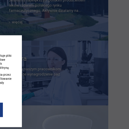
Jesteśmy największym polskim producentem
leków i liderem polskiego rynku
farmaceutycznego. Aktywnie działamy na…
więcej
uje pliki
Kariera
liwe
ch
itrynę.
Oferujemy naszym pracownikom
motywujące wynagrodzenie oaz
ia przez
filowanie
przyjazne…
ody
j
więcej