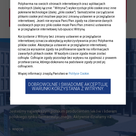
Polpharma na swoich stronach internetowych oraz aplikacjach
mobilnych (dalej łącznie: ” Witryna”) wykorzystuje pliki cookie oraz inne
pokrewne technologie (dalej: „pliki cookie”). Samodzielne zarządzanie
plikami cookie jest możliwe poprzez zmianę ustawień w przeglądarce
internetowej. Jeżeli nie wyraża Pani/Pan zgody na zbieranie danych
osobowych poprzez pliki cookie może Pani/Pan zmienić ustawienia
w przeglądarce internetowej lub opuścić Witrynę.
Korzystanie z Witryny bez zmiany ustawień w przeglądarce
internetowej oznacza akceptację wykorzystywania przez Polpharma
plików cookie. Akceptacja ustawień w przeglądarce internetowej
oznacza wyrażenie zgody na profilowanie oparte na informacjach
zawartych plikach cookie. W każdym czasie zgoda może zostać
cofnięta. Cofnięcie zgody pozostaje bez wpływu na zgodność z prawem
przetwarzania, którego dokonano na podstawie zgody przed jej
cofnięciem.
Więcej informacji znajdą Państwo w
Polityce Cookie.
DOBROWOLNIE I ŚWIADOMIE AKCEPTUJĘ
WARUNKI KORZYSTANIA Z WITRYNY.
Grupa Polpharma
Jesteśmy największym polskim producentem leków i liderem
polskiego rynku farmaceutycznego. Aktywnie działamy na…
więcej