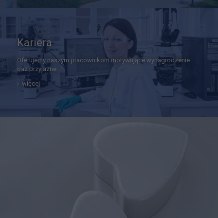
Kariera
Oferujemy naszym pracownikom motywujące wynagrodzenie
oaz przyjazne…
więcej