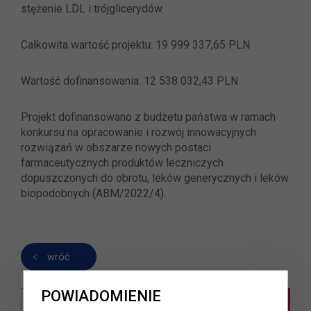
stężenie LDL i trójglicerydów.
Całkowita wartość projektu: 19 999 337,65 PLN
Wartość dofinansowania: 12 538 032,43 PLN
Projekt dofinansowano z budżetu państwa w ramach
konkursu na opracowanie i rozwój innowacyjnych
rozwiązań w obszarze nowych postaci
farmaceutycznych produktów leczniczych
dopuszczonych do obrotu, leków generycznych i leków
biopodobnych (ABM/2022/4).
wróć
POWIADOMIENIE