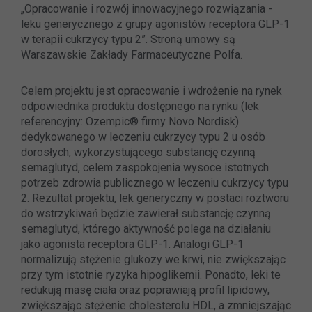
„Opracowanie i rozwój innowacyjnego rozwiązania -
leku generycznego z grupy agonistów receptora GLP-1
w terapii cukrzycy typu 2”. Stroną umowy są
Warszawskie Zakłady Farmaceutyczne Polfa.
Celem projektu jest opracowanie i wdrożenie na rynek
odpowiednika produktu dostępnego na rynku (lek
referencyjny: Ozempic® firmy Novo Nordisk)
dedykowanego w leczeniu cukrzycy typu 2 u osób
dorosłych, wykorzystującego substancję czynną
semaglutyd, celem zaspokojenia wysoce istotnych
potrzeb zdrowia publicznego w leczeniu cukrzycy typu
2. Rezultat projektu, lek generyczny w postaci roztworu
do wstrzykiwań będzie zawierał substancję czynną
semaglutyd, którego aktywność polega na działaniu
jako agonista receptora GLP-1. Analogi GLP-1
normalizują stężenie glukozy we krwi, nie zwiększając
przy tym istotnie ryzyka hipoglikemii. Ponadto, leki te
redukują masę ciała oraz poprawiają profil lipidowy,
zwiększając stężenie cholesterolu HDL, a zmniejszając