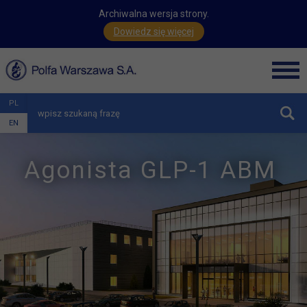
Archiwalna wersja strony.
Dowiedz się więcej
Men
PL
zwiń
EN
Agonista GLP-1 ABM