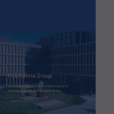
Polpharma Group
We are the largest Polish manufacturer of
pharmaceuticals and a leader of the…
read more