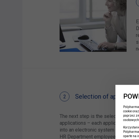
E
D
r
s
n
POW
Selection of applicatio
Polpharma 
cookie oraz
The next step is the selection of
poprzez zm
osobowych 
applications – each application in en
Korzystani
into an electronic system and is veri
Polpharma 
HR Department employee responsibl
oparte na 