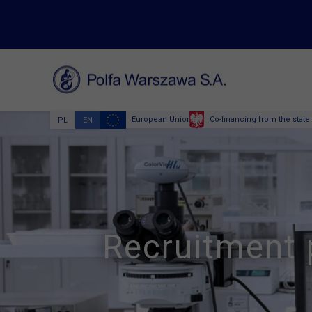
European Union
Co-financing from the state
PL
EN
Recruitment 