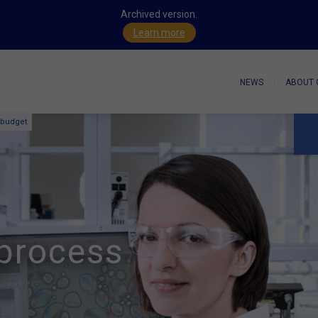
Archived version.
Learn more
NEWS
ABOUT 
 budget
process