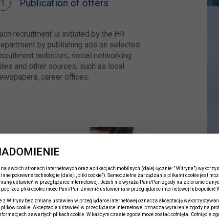
Publication of offers
ach recruitment is initiated by the HR
epartment by publishing ads on selected
ecruitment websites, social networking
ites and other sources, such as local
ewspapers, career offices.
IADOMIENIE
ns
na swoich stronach internetowych oraz aplikacjach mobilnych (dalej łącznie: ” Witryna”) wykorzyst
 inne pokrewne technologie (dalej: „pliki cookie”). Samodzielne zarządzanie plikami cookie jest moż
ianę ustawień w przeglądarce internetowej. Jeżeli nie wyraża Pani/Pan zgody na zbieranie dany
poprzez pliki cookie może Pani/Pan zmienić ustawienia w przeglądarce internetowej lub opuścić W
tered
e z Witryny bez zmiany ustawień w przeglądarce internetowej oznacza akceptację wykorzystywan
fied by a
plików cookie. Akceptacja ustawień w przeglądarce internetowej oznacza wyrażenie zgody na pro
e for
informacjach zawartych plikach cookie. W każdym czasie zgoda może zostać cofnięta. Cofnięcie zg