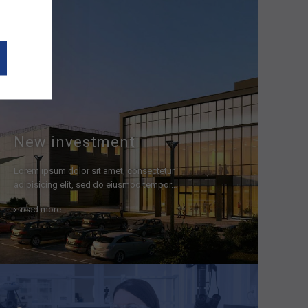
j
New investment
Lorem ipsum dolor sit amet, consectetur
adipisicing elit, sed do eiusmod tempor…
read more