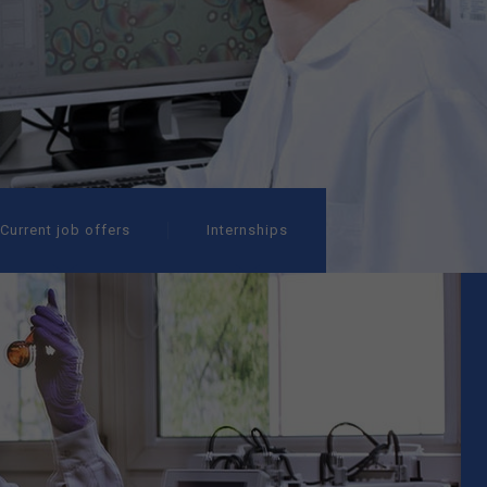
Current job offers
Internships