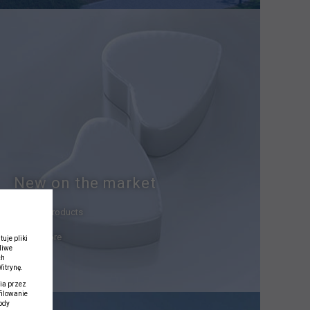
New on the market
See our products
read more
uje pliki
liwe
ch
itrynę.
ia przez
filowanie
ody