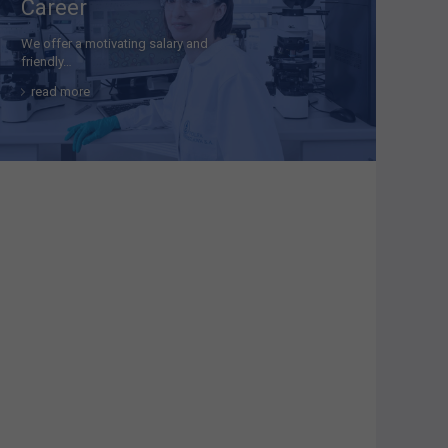
Career
We offer a motivating salary and
friendly…
read more