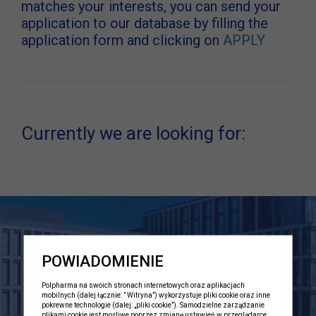
matches your interests, you can send your
application to our database by filling the
application form and clicking on
APPLY
Currently we are looking for:
POWIADOMIENIE
Polpharma na swoich stronach internetowych oraz aplikacjach
mobilnych (dalej łącznie: ” Witryna”) wykorzystuje pliki cookie oraz inne
pokrewne technologie (dalej: „pliki cookie”). Samodzielne zarządzanie
plikami cookie jest możliwe poprzez zmianę ustawień w przeglądarce