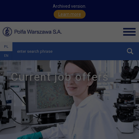
Archived version.
Learn more
Men
PL
hide
EN
Current job offers