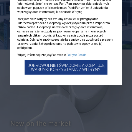
internetowej. Jeżeli nie wyraża Pani/Pan zgody na zbieranie danych
Polpharma Group
osobowych poprzez pliki cookie może Pani/Pan zmienić ustawienia
w przeglądarce internetowej lub opuścić Witrynę.
Korzystanie z Witryny bez zmiany ustawień w przeglądarce
We are the largest Polish manufacturer of pharmaceuticals and a
internetowej oznacza akceptację wykorzystywania przez Polpharma
leader of the…
plików cookie. Akceptacja ustawień w przeglądarce internetowej
oznacza wyrażenie zgody na profilowanie oparte na informacjach
zawartych plikach cookie. W każdym czasie zgoda może zostać
read more
cofnięta. Cofnięcie zgody pozostaje bez wpływu na zgodność z prawem
przetwarzania, którego dokonano na podstawie zgody przed jej
cofnięciem.
Więcej informacji znajdą Państwo w
Polityce Cookie.
DOBROWOLNIE I ŚWIADOMIE AKCEPTUJĘ
WARUNKI KORZYSTANIA Z WITRYNY.
New on the market