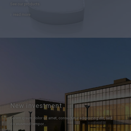
See our products
read more
New investment
Lorem ipsum dolor sit amet, consectetur adipisicing elit, sed
do eiusmod tempor…