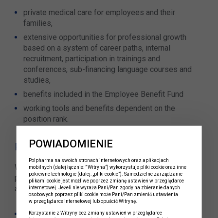
private medical care for employees and their
families,
extensive opportunities for professional growth
based on a system of career paths, internal
recruitment, participation in trainings and
conferences, sub-financing language courses and
studies,
benefits included in the Employee Benefit Fund
working tools and benefits dependent on the
position rank.
POWIADOMIENIE
Polfa employees after hours
Polpharma na swoich stronach internetowych oraz aplikacjach
We support our employees' initiatives related to
mobilnych (dalej łącznie: ” Witryna”) wykorzystuje pliki cookie oraz inne
pokrewne technologie (dalej: „pliki cookie”). Samodzielne zarządzanie
promoting active lifestyles, employees' integration and
plikami cookie jest możliwe poprzez zmianę ustawień w przeglądarce
activities for local communities. Examples include:
internetowej. Jeżeli nie wyraża Pani/Pan zgody na zbieranie danych
osobowych poprzez pliki cookie może Pani/Pan zmienić ustawienia
w przeglądarce internetowej lub opuścić Witrynę.
Volunteering
Korzystanie z Witryny bez zmiany ustawień w przeglądarce