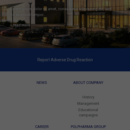
Lorem ipsum dolor sit amet, consectetur adipisicing elit, sed
do eiusmod tempor…
read more
Report Adverse Drug Reaction
NEWS
ABOUT COMPANY
History
Management
Educational
campaigns
CAREER
POLPHARMA GROUP