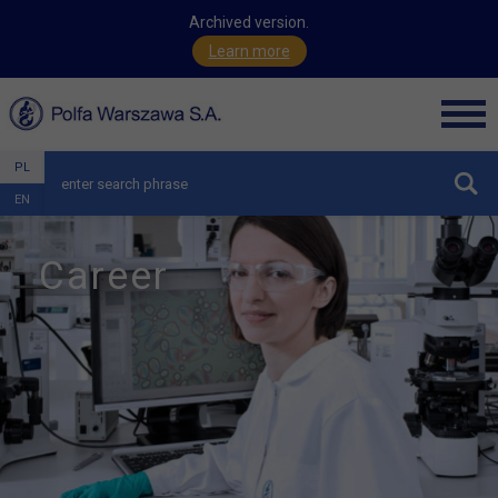
Archived version.
Learn more
Men
PL
hide
EN
Career