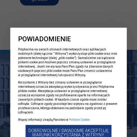
POWIADOMIENIE
Polpharma na swoich stronach internetowych oraz aplikacjach
mobilnych (dalej łącznie: ” Witryna”) wykorzystuje pliki cookie oraz inne
pokrewne technologie (dalej: „pliki cookie”). Samodzielne zarządzanie
plikami cookie jest możliwe poprzez zmianę ustawień w przeglądarce
internetowej. Jeżeli nie wyraża Pani/Pan zgody na zbieranie danych
osobowych poprzez pliki cookie może Pani/Pan zmienić ustawienia
w przeglądarce internetowej lub opuścić Witrynę.
Korzystanie z Witryny bez zmiany ustawień w przeglądarce
internetowej oznacza akceptację wykorzystywania przez Polpharma
plików cookie. Akceptacja ustawień w przeglądarce internetowej
oznacza wyrażenie zgody na profilowanie oparte na informacjach
zawartych plikach cookie. W każdym czasie zgoda może zostać
cofnięta. Cofnięcie zgody pozostaje bez wpływu na zgodność z prawem
przetwarzania, którego dokonano na podstawie zgody przed jej
Polpharma Group
cofnięciem.
Więcej informacji znajdą Państwo w
Polityce Cookie.
We are the largest Polish manufacturer of pharmaceuticals and a
leader of the…
DOBROWOLNIE I ŚWIADOMIE AKCEPTUJĘ
WARUNKI KORZYSTANIA Z WITRYNY.