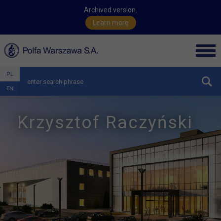
Archived version.
Learn more
Men
PL
hide
EN
Krzysztof Raczyński