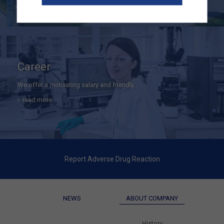
read more
Career
We offer a motivating salary and friendly…
read more
Report Adverse Drug Reaction
NEWS
ABOUT COMPANY
History